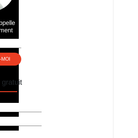
ppelle
ment
 gratuit