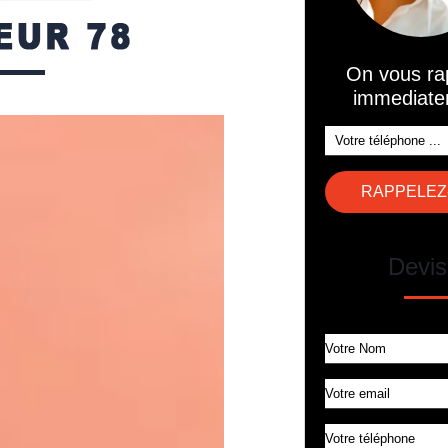
On vous ra
immediate
Devis