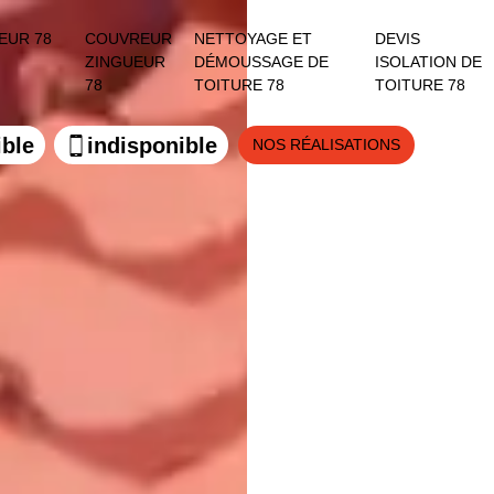
EUR 78
COUVREUR
NETTOYAGE ET
DEVIS
ZINGUEUR
DÉMOUSSAGE DE
ISOLATION DE
78
TOITURE 78
TOITURE 78
ible
indisponible
NOS RÉALISATIONS